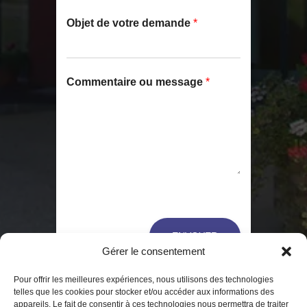
Objet de votre demande
*
C
Commentaire ou message
*
o
m
m
e
n
t
a
i
r
e
E
ENVOYER
-
Gérer le consentement
m
a
Pour offrir les meilleures expériences, nous utilisons des technologies
i
telles que les cookies pour stocker et/ou accéder aux informations des
l
appareils. Le fait de consentir à ces technologies nous permettra de traiter