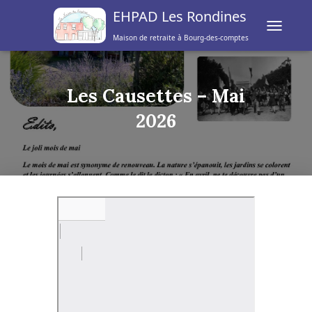
EHPAD Les Rondines
T
Maison de retraite à Bourg-des-comptes
O
G
G
L
Les Causettes – Mai
E
2026
N
A
V
I
G
A
T
I
O
N